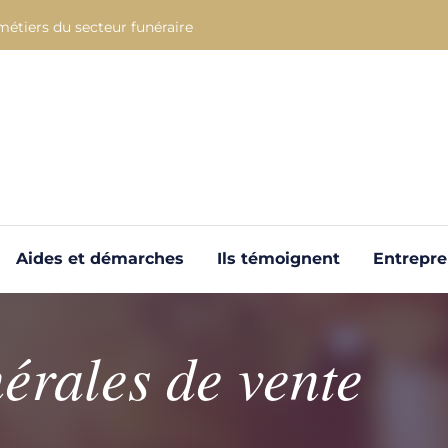
métiers du secteur funéraire
Aides et démarches
Ils témoignent
Entrepr
érales de vente