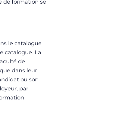
me de formation se
ans le catalogue
le catalogue. La
faculté de
 que dans leur
candidat ou son
oyeur, par
 formation