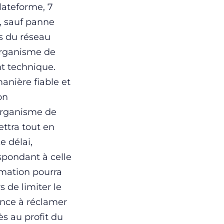
lateforme, 7
), sauf panne
s du réseau
’organisme de
t technique.
anière fiable et
on
’organisme de
ttra tout en
 délai,
spondant à celle
rmation pourra
 de limiter le
once à réclamer
s au profit du