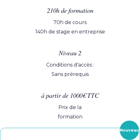
Tarifs et modalités de l
Informations pratiques s
210h de formation
70h de cours
140h de stage en entreprise
Niveau 2
Conditions d'accès :
Sans prérequis
à partir de 1000€ TTC
Prix de la
formation
Nouveau