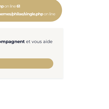
hp
on line
61
emes/philae/single.php
on line
ccompagnent
et vous aide