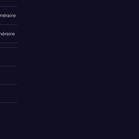
néraire
néraire