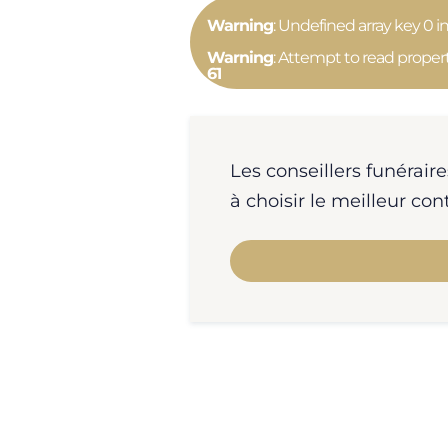
Warning
: Undefined array key 0 i
Warning
: Attempt to read proper
61
Les conseillers funérair
à choisir le meilleur co