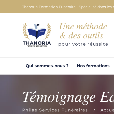
Thanoria Formation Funéraire - Spécialisé dans les 
Une méthode
& des outils
pour votre réussite
Qui sommes-nous ?
Nos formations
Témoignage E
Philae Services Funéraires
Actua