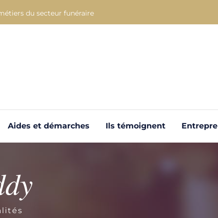
métiers du secteur funéraire
Aides et démarches
Ils témoignent
Entrepr
ddy
lités