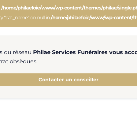
n
/home/philaefoie/www/wp-content/themes/philae/single.p
ty "cat_name" on null in
/home/philaefoie/www/wp-content/th
es du réseau
Philae Services Funéraires vous a
ntrat obsèques.
Contacter un conseiller