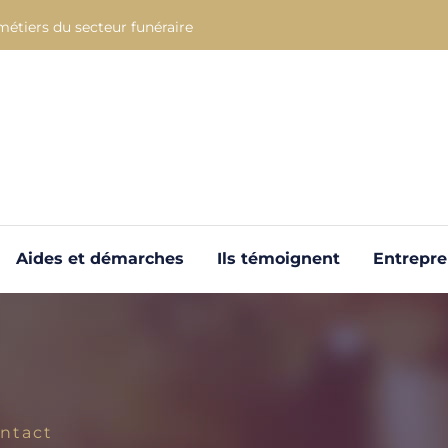
métiers du secteur funéraire
Aides et démarches
Ils témoignent
Entrepr
ntact