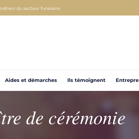
métiers du secteur funéraire
Aides et démarches
Ils témoignent
Entrepr
tre de cérémonie